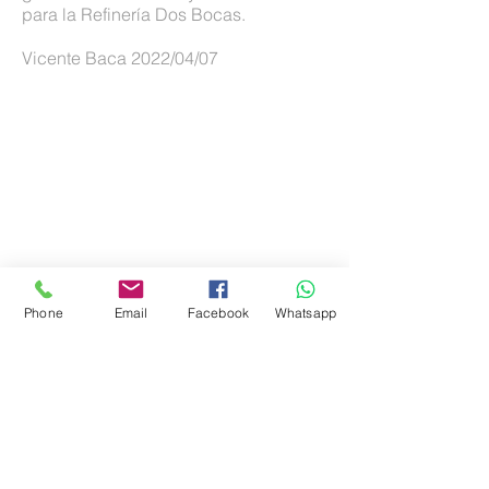
para la Refinería Dos Bocas.
Vicente Baca 2022/04/07
Tren Maya, Maquinaria
Phone
Email
Facebook
Whatsapp
El Tren Maya es el proyecto más
importante de México en la actualidad,
este es un video que realizamos del
seguimiento de la maquinaria que
realizará el acomodo de durmientes
así como el arrastre de material y
equipo para la construcción de las
vias del tren maya, el traslado fue